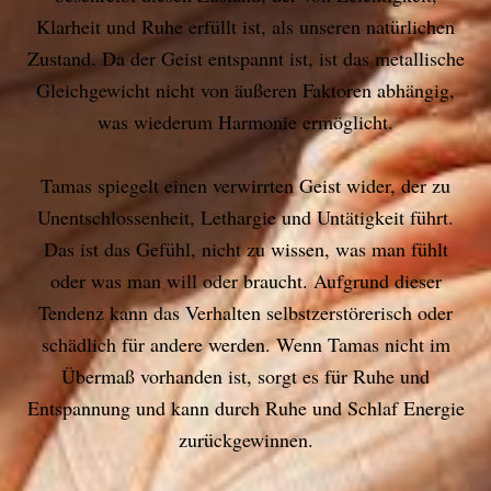
Klarheit und Ruhe erfüllt ist, als unseren natürlichen
Zustand. Da der Geist entspannt ist, ist das metallische
Gleichgewicht nicht von äußeren Faktoren abhängig,
was wiederum Harmonie ermöglicht.
Tamas spiegelt einen verwirrten Geist wider, der zu
Unentschlossenheit, Lethargie und Untätigkeit führt.
Das ist das Gefühl, nicht zu wissen, was man fühlt
oder was man will oder braucht. Aufgrund dieser
Tendenz kann das Verhalten selbstzerstörerisch oder
schädlich für andere werden. Wenn Tamas nicht im
Übermaß vorhanden ist, sorgt es für Ruhe und
Entspannung und kann durch Ruhe und Schlaf Energie
zurückgewinnen.