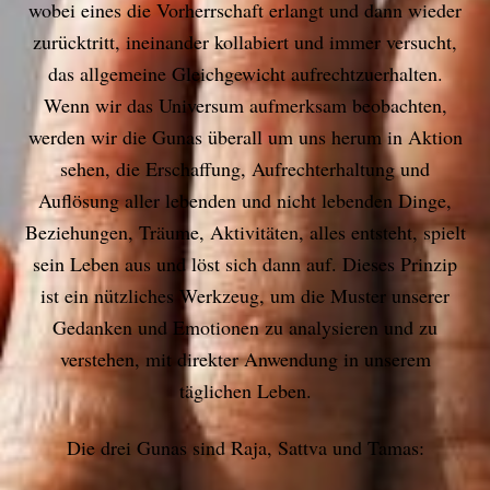
wobei eines die Vorherrschaft erlangt und dann wieder
zurücktritt, ineinander kollabiert und immer versucht,
das allgemeine Gleichgewicht aufrechtzuerhalten.
Wenn wir das Universum aufmerksam beobachten,
werden wir die Gunas überall um uns herum in Aktion
sehen, die Erschaffung, Aufrechterhaltung und
Auflösung aller lebenden und nicht lebenden Dinge,
Beziehungen, Träume, Aktivitäten, alles entsteht, spielt
sein Leben aus und löst sich dann auf. Dieses Prinzip
ist ein nützliches Werkzeug, um die Muster unserer
Gedanken und Emotionen zu analysieren und zu
verstehen, mit direkter Anwendung in unserem
täglichen Leben.
Die drei Gunas sind Raja, Sattva und Tamas: