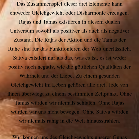
Das Zusammenspiel dieser drei Elemente kann
entweder Gleichgewicht oder Disharmonie erzeugen.
Rajas und Tamas existieren in diesem dualen
Universum sowohl als positiver als auch als negativer
Zustand. Die Rajas der Aktion und die Tamas der
Ruhe sind für das Funktionieren der Welt unerlässlich.
Sattva existiert nur als das, was es ist, es ist weder
positiv noch negativ, wie die göttlichen Qualitäten der
Wahrheit und der Liebe. Zu einem gesunden
Gleichgewicht im Leben gehören alle drei. Jede von
ihnen überwiegt zu einem bestimmten Zeitpunkt. Ohne
Tamas würden wir niemals schlafen. Ohne Rajas
würden wir uns nicht bewegen. Ohne Sattva würden
wir niemals ruhig in die Welt hinausstrahlen.
Wir können uns des Gleichgewichts unserer Gunas