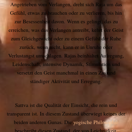
Angetrieben vom Verlangen, dreht sich Raja um das
Gefühl, etwas zu brauchen oder zu verlieren, bis hin
zur Besessenheit davon. Wenn es gelingt, das zu
erreichen, was das Verlangen antreibt, kehrt der Geist
zum Gleichgewicht oder zu einem Gefühl der Ruhe
zurück, wenn nicht, kann er in Unruhe oder
Verlustangst umschlagen. Rajas beinhaltet Aufregung,
Leidenschaft, intensive Dynamik, Stimulation und
versetzt den Geist manchmal in einen Zustand
ständiger Aktivität und Erregung.
Sattva ist die Qualität der Einsicht, die rein und
transparent ist. In diesem Zustand überwiegt keines der
beiden anderen Gunas. Die
yogische Philosophie
beschreibt diesen Zustand, der von Leichtigkeit,