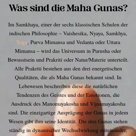
Was sind die Maha Gunas?
Im Samkhaya, einer der sechs klassischen Schulen der
indischen Philosophie – Vaishesika, Nyaya, Samkhya,
Yoga
, Purva Mimansa und Vedanta oder Uttara
Mimansa – wird das Universum in Purusha oder
Bewusstsein und Prakriti oder Natur/Materie unterteilt.
Alle Prakriti bestehen aus den drei energetischen
Qualitäten, die als Maha Gunas bekannt sind. In
Lebewesen beschreiben diese die natürlichen
Tendenzen des Geistes und der Emotionen, die
Ausdruck des Manomayakosha und Vijnamayakosha
sind. Die einzigartige Ausprägung der Gunas in jedem
Wesen gibt ihm seine Identität. Die drei Gunas stehen
ständig in dynamischer Wechselwirkung miteinander,