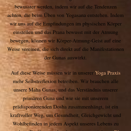
bewusster werden, indem wir auf die Tendenzen
achten, die beim Üben von Yogasana entstehen. Indem
wir uns auf die Empfindungen im physischen Körper
einstellen und das Prana bewusst mit der Atmung
bewegen, können wir Körper-Atmung-Geist auf eine
Weise vereinen, die sich direkt auf die Manifestationen
der Gunas auswirkt.
Auf diese Weise müssen wir in unserer
Yoga Praxis
mehr Selbstreflexion betreiben. Wir brauchen alle
unsere Maha Gunas, und das Verständnis unserer
primären Guna und wie sie mit unserem
prädisponierenden Dosha zusammenhängt, ist ein
kraftvoller Weg, um Gesundheit, Gleichgewicht und
Wohlbefinden in jedem Aspekt unseres Lebens zu