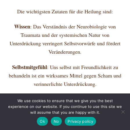
Die wichtigsten Zutaten für die Heilung sind:
Wissen
: Das Verständnis der Neurobiologie von
Traumata und der systemischen Natur von
Unterdrückung verringert Selbstvorwürfe und fördert
Veränderungen.
Selbstmitgefühl
: Uns selbst mit Freundlichkeit zu
behandeln ist ein wirksames Mittel gegen Scham und
verinnerlichte Unterdrückung.
Kulturelle Verbindung
: Die Wiederverbindung mit
We use cookies to ensure that we give you the best
kulturellen Wurzeln, Bräuchen und der Gemeinschaft
experience on our website. If you continue to use this site we
will assume that you are happy with it.
Back
gibt Kraft und ein Gefühl der Zugehörigkeit.
To
Ok
No
Privacy policy
Top